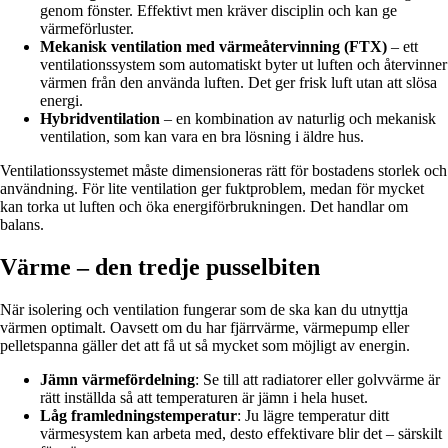
genom fönster. Effektivt men kräver disciplin och kan ge
värmeförluster.
Mekanisk ventilation med värmeåtervinning (FTX)
– ett
ventilationssystem som automatiskt byter ut luften och återvinner
värmen från den använda luften. Det ger frisk luft utan att slösa
energi.
Hybridventilation
– en kombination av naturlig och mekanisk
ventilation, som kan vara en bra lösning i äldre hus.
Ventilationssystemet måste dimensioneras rätt för bostadens storlek och
användning. För lite ventilation ger fuktproblem, medan för mycket
kan torka ut luften och öka energiförbrukningen. Det handlar om
balans.
Värme – den tredje pusselbiten
När isolering och ventilation fungerar som de ska kan du utnyttja
värmen optimalt. Oavsett om du har fjärrvärme, värmepump eller
pelletspanna gäller det att få ut så mycket som möjligt av energin.
Jämn värmefördelning
: Se till att radiatorer eller golvvärme är
rätt inställda så att temperaturen är jämn i hela huset.
Låg framledningstemperatur
: Ju lägre temperatur ditt
värmesystem kan arbeta med, desto effektivare blir det – särskilt