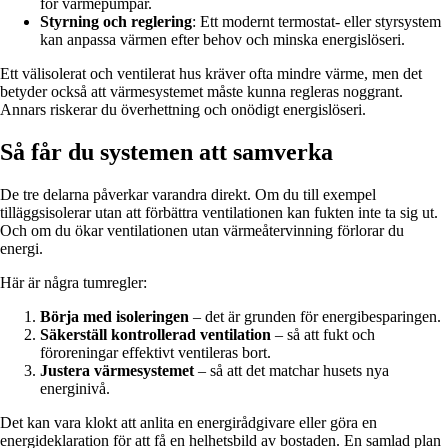
för värmepumpar.
Styrning och reglering
: Ett modernt termostat- eller styrsystem
kan anpassa värmen efter behov och minska energislöseri.
Ett välisolerat och ventilerat hus kräver ofta mindre värme, men det
betyder också att värmesystemet måste kunna regleras noggrant.
Annars riskerar du överhettning och onödigt energislöseri.
Så får du systemen att samverka
De tre delarna påverkar varandra direkt. Om du till exempel
tilläggsisolerar utan att förbättra ventilationen kan fukten inte ta sig ut.
Och om du ökar ventilationen utan värmeåtervinning förlorar du
energi.
Här är några tumregler:
Börja med isoleringen
– det är grunden för energibesparingen.
Säkerställ kontrollerad ventilation
– så att fukt och
föroreningar effektivt ventileras bort.
Justera värmesystemet
– så att det matchar husets nya
energinivå.
Det kan vara klokt att anlita en energirådgivare eller göra en
energideklaration för att få en helhetsbild av bostaden. En samlad plan