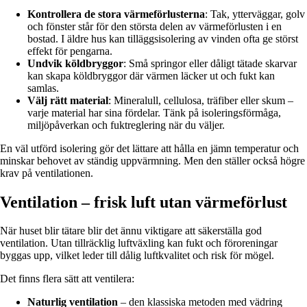
Kontrollera de stora värmeförlusterna
: Tak, ytterväggar, golv
och fönster står för den största delen av värmeförlusten i en
bostad. I äldre hus kan tilläggsisolering av vinden ofta ge störst
effekt för pengarna.
Undvik köldbryggor
: Små springor eller dåligt tätade skarvar
kan skapa köldbryggor där värmen läcker ut och fukt kan
samlas.
Välj rätt material
: Mineralull, cellulosa, träfiber eller skum –
varje material har sina fördelar. Tänk på isoleringsförmåga,
miljöpåverkan och fuktreglering när du väljer.
En väl utförd isolering gör det lättare att hålla en jämn temperatur och
minskar behovet av ständig uppvärmning. Men den ställer också högre
krav på ventilationen.
Ventilation – frisk luft utan värmeförlust
När huset blir tätare blir det ännu viktigare att säkerställa god
ventilation. Utan tillräcklig luftväxling kan fukt och föroreningar
byggas upp, vilket leder till dålig luftkvalitet och risk för mögel.
Det finns flera sätt att ventilera:
Naturlig ventilation
– den klassiska metoden med vädring