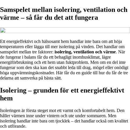
Samspelet mellan isolering, ventilation och
värme – så får du det att fungera
Ett energieffektivt och hälsosamt hem handlar inte bara om att höja
temperaturen eller lägga till mer isolering på vinden. Det handlar om
samspelet mellan tre faktorer:
isolering, ventilation och värme
. När
de fungerar i balans får du ett behagligt inomhusklimat, lägre
energiförbrukning och ett hem utan fuktproblem. Men om en del inte
fungerar som den ska kan det snabbt leda till drag, mögel eller onödigt
höga uppvärmningskostnader. Här får du en guide till hur du får de tre
delarna att samverka på bästa sätt.
Isolering – grunden för ett energieffektivt
hem
Isoleringen är första steget mot ett varmt och komfortabelt hem. Den
håller värmen inne under vintern och ute under sommaren. Men
isolering handlar inte bara om tjocklek – det handlar också om kvalitet
och utförande.