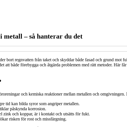
 metall – så hanterar du det
eder bort regnvatten från taket och skyddar både fasad och grund mot fu
 det att både förebygga och åtgärda problemen med rätt metoder. Här får
?
föroreningar och kemiska reaktioner mellan metallen och omgivningen. 
gre tid kan bilda syror som angriper metallen.
tiklar påskynda korrosion.
l zink och koppar, är i kontakt och utsätts för fukt.
 ökar risken för rost och missfärgning.