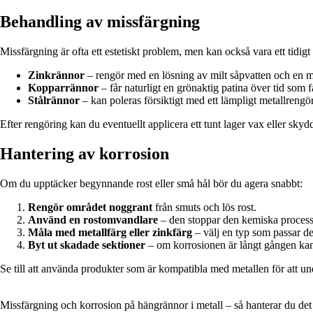
Behandling av missfärgning
Missfärgning är ofta ett estetiskt problem, men kan också vara ett tidig
Zinkrännor
– rengör med en lösning av milt såpvatten och en 
Kopparrännor
– får naturligt en grönaktig patina över tid som 
Stålrännor
– kan poleras försiktigt med ett lämpligt metallreng
Efter rengöring kan du eventuellt applicera ett tunt lager vax eller sky
Hantering av korrosion
Om du upptäcker begynnande rost eller små hål bör du agera snabbt:
Rengör området noggrant
från smuts och lös rost.
Använd en rostomvandlare
– den stoppar den kemiska process
Måla med metallfärg eller zinkfärg
– välj en typ som passar det
Byt ut skadade sektioner
– om korrosionen är långt gången kan 
Se till att använda produkter som är kompatibla med metallen för att u
Missfärgning och korrosion på hängrännor i metall – så hanterar du det