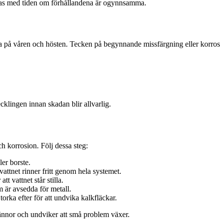
rkas med tiden om förhållandena är ogynnsamma.
na på våren och hösten. Tecken på begynnande missfärgning eller korros
ecklingen innan skadan blir allvarlig.
h korrosion. Följ dessa steg:
er borste.
vattnet rinner fritt genom hela systemet.
tt vattnet står stilla.
är avsedda för metall.
torka efter för att undvika kalkfläckar.
ännor och undviker att små problem växer.