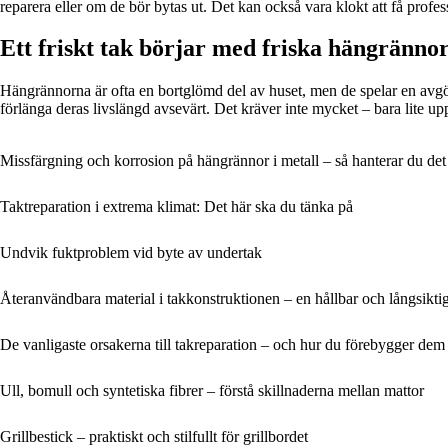
reparera eller om de bör bytas ut. Det kan också vara klokt att få profess
Ett friskt tak börjar med friska hängränno
Hängrännorna är ofta en bortglömd del av huset, men de spelar en avgö
förlänga deras livslängd avsevärt. Det kräver inte mycket – bara lite 
Missfärgning och korrosion på hängrännor i metall – så hanterar du det
Taktreparation i extrema klimat: Det här ska du tänka på
Undvik fuktproblem vid byte av undertak
Återanvändbara material i takkonstruktionen – en hållbar och långsikti
De vanligaste orsakerna till takreparation – och hur du förebygger dem
Ull, bomull och syntetiska fibrer – förstå skillnaderna mellan mattor
Grillbestick – praktiskt och stilfullt för grillbordet