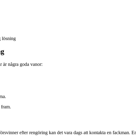
g lösning
ng
r är några goda vanor:
rna.
 fram.
örsvinner efter rengöring kan det vara dags att kontakta en fackman. E