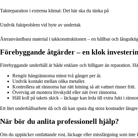
Taktreparation i extrema klimat: Det här ska du tänka på
Undvik fuktproblem vid byte av undertak
Återanvändbara material i takkonstruktionen – en hållbar och långsikti
Förebyggande åtgärder – en klok investeri
Förebyggande underhåll är både enklare och billigare än reparation. Hä
Rengör hängrännorna minst två gånger per år.
Undvik kontakt mellan olika metaller.
Kontrollera att rännorna har rätt lutning så att vattnet rinner fritt.
Överväg att montera lövskydd eller nät över rännorna.
Håll koll på takets skick – läckage kan leda till extra fukt i ränno
Ett litet underhållsarbete då och då kan spara dig stora kostnader längre
När bör du anlita professionell hjälp?
Om du upptäcker omfattande rost, läckage eller missfärgning som inte f