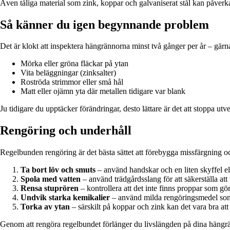
Även tåliga material som zink, koppar och galvaniserat stål kan påve
Så känner du igen begynnande problem
Det är klokt att inspektera hängrännorna minst två gånger per år – gär
Mörka eller gröna fläckar på ytan
Vita beläggningar (zinksalter)
Roströda strimmor eller små hål
Matt eller ojämn yta där metallen tidigare var blank
Ju tidigare du upptäcker förändringar, desto lättare är det att stoppa utv
Rengöring och underhåll
Regelbunden rengöring är det bästa sättet att förebygga missfärgning oc
Ta bort löv och smuts
– använd handskar och en liten skyffel ell
Spola med vatten
– använd trädgårdsslang för att säkerställa att 
Rensa stuprören
– kontrollera att det inte finns proppar som gör a
Undvik starka kemikalier
– använd milda rengöringsmedel som 
Torka av ytan
– särskilt på koppar och zink kan det vara bra att 
Genom att rengöra regelbundet förlänger du livslängden på dina hängr