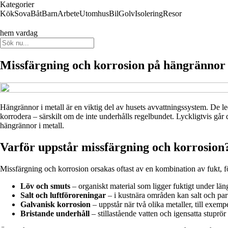
Kategorier
Kök
Sova
Båt
Barn
Arbete
Utomhus
Bil
Golv
Isolering
Resor
hem vardag
Missfärgning och korrosion på hängrännor i
Hängrännor i metall är en viktig del av husets avvattningssystem. De l
korrodera – särskilt om de inte underhålls regelbundet. Lyckligtvis går
hängrännor i metall.
Varför uppstår missfärgning och korrosion
Missfärgning och korrosion orsakas oftast av en kombination av fukt, 
Löv och smuts
– organiskt material som ligger fuktigt under län
Salt och luftföroreningar
– i kustnära områden kan salt och par
Galvanisk korrosion
– uppstår när två olika metaller, till exempe
Bristande underhåll
– stillastående vatten och igensatta stuprör