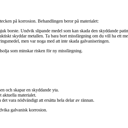
t tecken på korrosion. Behandlingen beror på materialet:
mjuk borste. Undvik slipande medel som kan skada den skyddande pati
faktiskt skyddar metallen. Ta bara bort missfärgning om du vill ha ett me
öringsmedel, men var noga med att inte skada galvaniseringen.
ddsolja som minskar risken för ny missfärgning.
en och skapar en skyddande yta.
 aktuella materialet.
det vara nödvändigt att ersätta hela delar av rännan.
ndvika galvanisk korrosion.