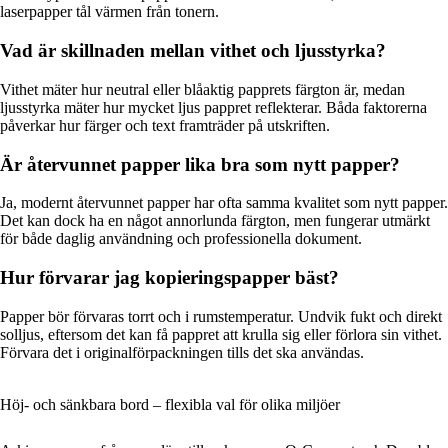
laserpapper tål värmen från tonern.
Vad är skillnaden mellan vithet och ljusstyrka?
Vithet mäter hur neutral eller blåaktig papprets färgton är, medan
ljusstyrka mäter hur mycket ljus pappret reflekterar. Båda faktorerna
påverkar hur färger och text framträder på utskriften.
Är återvunnet papper lika bra som nytt papper?
Ja, modernt återvunnet papper har ofta samma kvalitet som nytt papper.
Det kan dock ha en något annorlunda färgton, men fungerar utmärkt
för både daglig användning och professionella dokument.
Hur förvarar jag kopieringspapper bäst?
Papper bör förvaras torrt och i rumstemperatur. Undvik fukt och direkt
solljus, eftersom det kan få pappret att krulla sig eller förlora sin vithet.
Förvara det i originalförpackningen tills det ska användas.
Höj- och sänkbara bord – flexibla val för olika miljöer