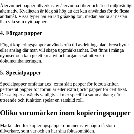
Återvunnet papper tillverkas av återvunna fibrer och är ett miljövänligt
alternativ. Kvaliteten är idag så hög att det kan användas för de flesta
ändamål. Vissa typer har en lätt gråaktig ton, medan andra är nästan
lika vita som nytt papper.
4. Färgat papper
Färgat kopieringspapper används ofta till avdelningsblad, broschyrer
eller anslag där man vill skapa uppmärksamhet. Det finns i många
nyanser och kan ge ett kreativt och organiserat uttryck i
dokumenthanteringen.
5. Specialpapper
Specialpapper omfattar t.ex. extra slätt papper för fotoutskrifter,
perforerat papper för formulär eller extra tjockt papper för certifikat.
Dessa typer används vanligtvis i mer specifika sammanhang där
utseende och funktion spelar en särskild roll.
Olika varumärken inom kopieringspapper
Marknaden för kopieringspapper domineras av några få stora
tillverkare, som var och en har sina fokusområden.