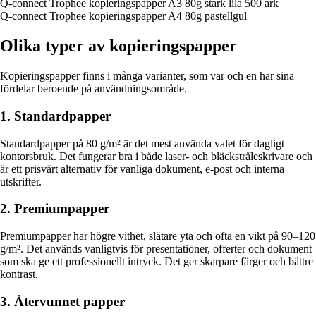
Q-connect Trophee kopieringspapper A3 80g stark lila 500 ark
Q-connect Trophee kopieringspapper A4 80g pastellgul
Olika typer av kopieringspapper
Kopieringspapper finns i många varianter, som var och en har sina
fördelar beroende på användningsområde.
1. Standardpapper
Standardpapper på 80 g/m² är det mest använda valet för dagligt
kontorsbruk. Det fungerar bra i både laser- och bläckstråleskrivare och
är ett prisvärt alternativ för vanliga dokument, e-post och interna
utskrifter.
2. Premiumpapper
Premiumpapper har högre vithet, slätare yta och ofta en vikt på 90–120
g/m². Det används vanligtvis för presentationer, offerter och dokument
som ska ge ett professionellt intryck. Det ger skarpare färger och bättre
kontrast.
3. Återvunnet papper