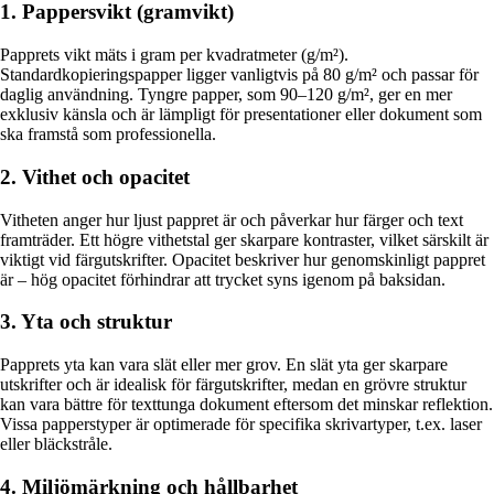
1. Pappersvikt (gramvikt)
Papprets vikt mäts i gram per kvadratmeter (g/m²).
Standardkopieringspapper ligger vanligtvis på 80 g/m² och passar för
daglig användning. Tyngre papper, som 90–120 g/m², ger en mer
exklusiv känsla och är lämpligt för presentationer eller dokument som
ska framstå som professionella.
2. Vithet och opacitet
Vitheten anger hur ljust pappret är och påverkar hur färger och text
framträder. Ett högre vithetstal ger skarpare kontraster, vilket särskilt är
viktigt vid färgutskrifter. Opacitet beskriver hur genomskinligt pappret
är – hög opacitet förhindrar att trycket syns igenom på baksidan.
3. Yta och struktur
Papprets yta kan vara slät eller mer grov. En slät yta ger skarpare
utskrifter och är idealisk för färgutskrifter, medan en grövre struktur
kan vara bättre för texttunga dokument eftersom det minskar reflektion.
Vissa papperstyper är optimerade för specifika skrivartyper, t.ex. laser
eller bläckstråle.
4. Miljömärkning och hållbarhet