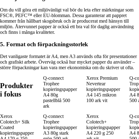
Om du vill göra ett miljövänligt val bör du leta efter märkningar som
FSC®, PEFC™ eller EU-blomman. Dessa garanterar att pappret
kommer från hållbart skogsbruk och är producerat med hänsyn till
miljön. Återvunnet papper är också ett bra val för daglig användning
och finns i många kvaliteter.
5. Format och förpackningsstorlek
Det vanligaste formatet är A4, men A3 används ofta för presentationer
och grafiskt arbete. Överväg också hur mycket papper du använder –
större förpackningar kan vara mer ekonomiska om du skriver ut ofta.
Q-connect
Xerox Premium
Q-co
Trophee
Nevertear
Trop
Produkter
kopieringspapper
kopieringspapper
kopi
i fokus
A4 80g
A4 145 mikron
A4 80
pastellblå 500
100 ark vit
500 
ark
Xerox
Q-connect
Xerox
Q-co
Colotech+ Silk
Trophee
Colotech+
Trop
Coated
kopieringspapper
kopieringspapper
kopi
kopieringspapper
A3 80g stark
A4 220 g 250
A4 8
A4 170 g 250
grön 500 ark
ark vit
500 