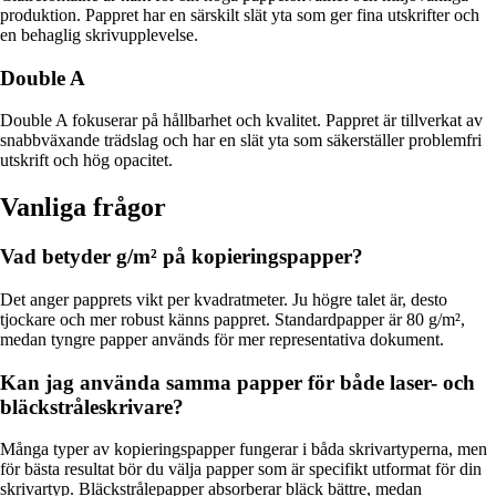
produktion. Pappret har en särskilt slät yta som ger fina utskrifter och
en behaglig skrivupplevelse.
Double A
Double A fokuserar på hållbarhet och kvalitet. Pappret är tillverkat av
snabbväxande trädslag och har en slät yta som säkerställer problemfri
utskrift och hög opacitet.
Vanliga frågor
Vad betyder g/m² på kopieringspapper?
Det anger papprets vikt per kvadratmeter. Ju högre talet är, desto
tjockare och mer robust känns pappret. Standardpapper är 80 g/m²,
medan tyngre papper används för mer representativa dokument.
Kan jag använda samma papper för både laser- och
bläckstråleskrivare?
Många typer av kopieringspapper fungerar i båda skrivartyperna, men
för bästa resultat bör du välja papper som är specifikt utformat för din
skrivartyp. Bläckstrålepapper absorberar bläck bättre, medan