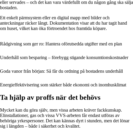
eller servades – och det kan vara värdefullt om du någon gång ska sälja
bostaden.
Ett enkelt pärmsystem eller en digital mapp med bilder och
anteckningar räcker långt. Dokumentation visar att du har tagit hand
om huset, vilket kan öka förtroendet hos framtida köpare.
Rådgivning som ger ro: Hantera oförutsedda utgifter med en plan
Underhåll som besparing – förebygg stigande konsumtionskostnader
Goda vanor från början: Så får du ordning på bostadens underhåll
Energieffektivisering som stärker både ekonomi och inomhusklimat
Ta hjälp av proffs när det behövs
Mycket kan du göra själv, men vissa arbeten kräver fackkunskap.
Elinstallationer, gas och vissa VVS-arbeten får endast utföras av
behöriga yrkespersoner. Det kan kännas dyrt i stunden, men det lönar
sig i längden – både i säkerhet och kvalitet.