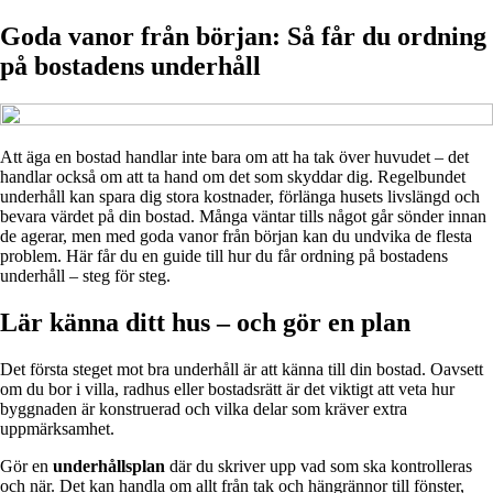
Goda vanor från början: Så får du ordning
på bostadens underhåll
Att äga en bostad handlar inte bara om att ha tak över huvudet – det
handlar också om att ta hand om det som skyddar dig. Regelbundet
underhåll kan spara dig stora kostnader, förlänga husets livslängd och
bevara värdet på din bostad. Många väntar tills något går sönder innan
de agerar, men med goda vanor från början kan du undvika de flesta
problem. Här får du en guide till hur du får ordning på bostadens
underhåll – steg för steg.
Lär känna ditt hus – och gör en plan
Det första steget mot bra underhåll är att känna till din bostad. Oavsett
om du bor i villa, radhus eller bostadsrätt är det viktigt att veta hur
byggnaden är konstruerad och vilka delar som kräver extra
uppmärksamhet.
Gör en
underhållsplan
där du skriver upp vad som ska kontrolleras
och när. Det kan handla om allt från tak och hängrännor till fönster,