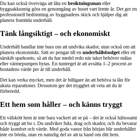
Du kan också överväga att låta en
besiktningsman
eller
byggsakkunnig göra en genomgång av huset vart femte år. Det ger en
professionell bedömning av byggnadens skick och hjälper dig att
planera framtida underhåll.
Tänk långsiktigt – och ekonomiskt
Underhåll handlar inte bara om att undvika skador, utan också om att
planera ekonomiskt. Sätt av pengar till en
underhållsbudget
eller ett
särskilt sparkonto, så att du har medel redo när taket behöver målas
eller värmepumpen bytas. En tumregel är att avsätta 1–2 procent av
bostadens värde per år till underhåll.
Det kan verka mycket, men det är billigare än att behöva ta lån för
akuta reparationer. Dessutom ger det trygghet att veta att du är
förberedd.
Ett hem som håller – och känns tryggt
Ett välskött hem är inte bara vackert att se på – det är också hälsosamt
och tryggt att bo i. Du undviker fukt, drag och skador, och du bevarar
både komfort och värde. Med goda vanor från början blir underhållet
inte en börda, utan en naturlig del av att ta hand om ditt hem.