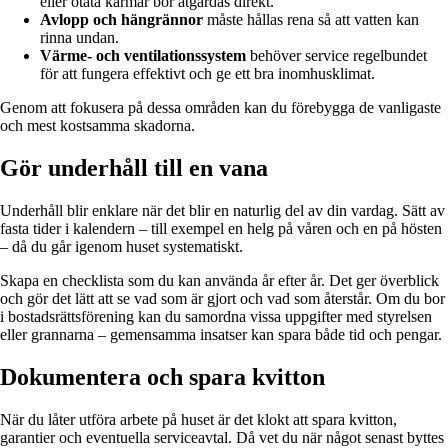
eller otäta karmar bör åtgärdas direkt.
Avlopp och hängrännor
måste hållas rena så att vatten kan
rinna undan.
Värme- och ventilationssystem
behöver service regelbundet
för att fungera effektivt och ge ett bra inomhusklimat.
Genom att fokusera på dessa områden kan du förebygga de vanligaste
och mest kostsamma skadorna.
Gör underhåll till en vana
Underhåll blir enklare när det blir en naturlig del av din vardag. Sätt av
fasta tider i kalendern – till exempel en helg på våren och en på hösten
– då du går igenom huset systematiskt.
Skapa en checklista som du kan använda år efter år. Det ger överblick
och gör det lätt att se vad som är gjort och vad som återstår. Om du bor
i bostadsrättsförening kan du samordna vissa uppgifter med styrelsen
eller grannarna – gemensamma insatser kan spara både tid och pengar.
Dokumentera och spara kvitton
När du låter utföra arbete på huset är det klokt att spara kvitton,
garantier och eventuella serviceavtal. Då vet du när något senast byttes