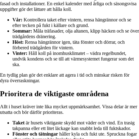
fasad och installationer. En enkel kalender med årliga och säsongsvisa
uppgifter gör det lättare att hålla koll.
Vår:
Kontrollera taket efter vintern, rensa hängrännor och se
efter tecken på fukt i källare och grund.
Sommar:
Måla träfasader, olja altanen, klipp häcken och se över
trädgårdens dränering.
Höst:
Rensa hängrännor igen, täta fönster och dörrar, och
förbered trädgården för vintern.
Vinter:
Håll koll på inomhusklimatet – vädra regelbundet,
undvik kondens och se till att värmesystemet fungerar som det
ska.
En tydlig plan gör det enklare att agera i tid och minskar risken för
dyra överraskningar.
Prioritera de viktigaste områdena
Allt i huset kräver inte lika mycket uppmärksamhet. Vissa delar är mer
utsatta och bör därför prioriteras.
Taket
är husets viktigaste skydd mot väder och vind. En trasig
takpanna eller ett litet läckage kan snabbt leda till fuktskador.
Fönster och tätningar
håller kyla och fukt ute. Spruckna fogar