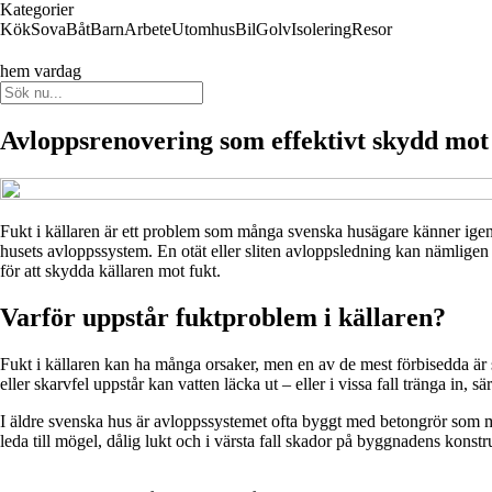
Kategorier
Kök
Sova
Båt
Barn
Arbete
Utomhus
Bil
Golv
Isolering
Resor
hem vardag
Avloppsrenovering som effektivt skydd mot 
Fukt i källaren är ett problem som många svenska husägare känner igen.
husets avloppssystem. En otät eller sliten avloppsledning kan nämligen 
för att skydda källaren mot fukt.
Varför uppstår fuktproblem i källaren?
Fukt i källaren kan ha många orsaker, men en av de mest förbisedda är sk
eller skarvfel uppstår kan vatten läcka ut – eller i vissa fall tränga in, s
I äldre svenska hus är avloppssystemet ofta byggt med betongrör som med
leda till mögel, dålig lukt och i värsta fall skador på byggnadens konstr