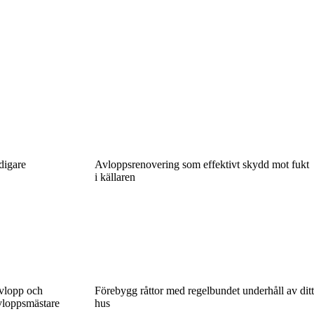
digare
Avloppsrenovering som effektivt skydd mot fukt
i källaren
avlopp och
Förebygg råttor med regelbundet underhåll av ditt
avloppsmästare
hus