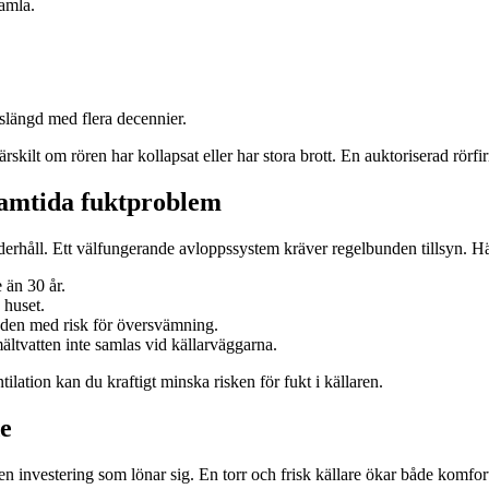
gamla.
slängd med flera decennier.
särskilt om rören har kollapsat eller har stora brott. En auktoriserad rö
ramtida fuktproblem
derhåll. Ett välfungerande avloppssystem kräver regelbunden tillsyn. Hä
e än 30 år.
n huset.
råden med risk för översvämning.
mältvatten inte samlas vid källarväggarna.
ation kan du kraftigt minska risken för fukt i källaren.
de
investering som lönar sig. En torr och frisk källare ökar både komfort