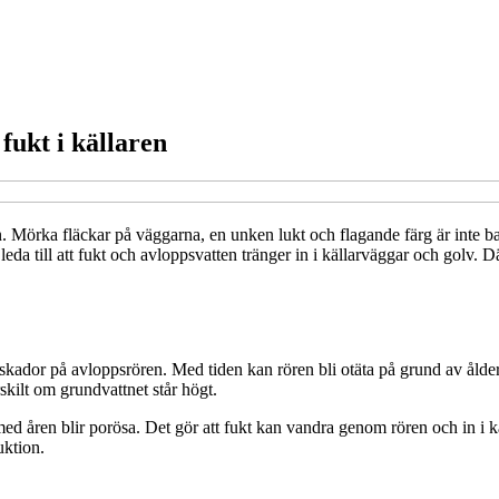
fukt i källaren
 Mörka fläckar på väggarna, en unken lukt och flagande färg är inte ba
leda till att fukt och avloppsvatten tränger in i källarväggar och golv.
ador på avloppsrören. Med tiden kan rören bli otäta på grund av ålder, m
ärskilt om grundvattnet står högt.
 åren blir porösa. Det gör att fukt kan vandra genom rören och in i käl
uktion.