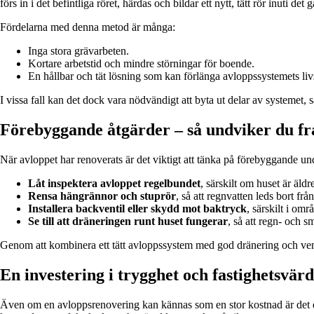
förs in i det befintliga röret, härdas och bildar ett nytt, tätt rör inuti det 
Fördelarna med denna metod är många:
Inga stora grävarbeten.
Kortare arbetstid och mindre störningar för boende.
En hållbar och tät lösning som kan förlänga avloppssystemets liv
I vissa fall kan det dock vara nödvändigt att byta ut delar av systemet, 
Förebyggande åtgärder – så undviker du f
När avloppet har renoverats är det viktigt att tänka på förebyggande un
Låt inspektera avloppet regelbundet
, särskilt om huset är äldr
Rensa hängrännor och stuprör
, så att regnvatten leds bort frå
Installera backventil eller skydd mot baktryck
, särskilt i om
Se till att dräneringen runt huset fungerar
, så att regn- och s
Genom att kombinera ett tätt avloppssystem med god dränering och ventil
En investering i trygghet och fastighetsvär
Även om en avloppsrenovering kan kännas som en stor kostnad är det en 