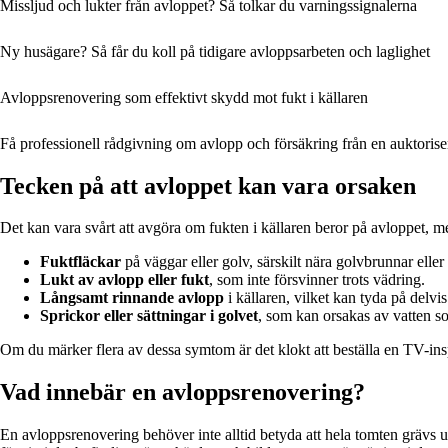
Missljud och lukter från avloppet? Så tolkar du varningssignalerna
Ny husägare? Så får du koll på tidigare avloppsarbeten och laglighet
Avloppsrenovering som effektivt skydd mot fukt i källaren
Få professionell rådgivning om avlopp och försäkring från en auktoris
Tecken på att avloppet kan vara orsaken
Det kan vara svårt att avgöra om fukten i källaren beror på avloppet, men
Fuktfläckar
på väggar eller golv, särskilt nära golvbrunnar elle
Lukt av avlopp eller fukt
, som inte försvinner trots vädring.
Långsamt rinnande avlopp
i källaren, vilket kan tyda på delvis
Sprickor eller sättningar i golvet
, som kan orsakas av vatten s
Om du märker flera av dessa symtom är det klokt att beställa en TV-insp
Vad innebär en avloppsrenovering?
En avloppsrenovering behöver inte alltid betyda att hela tomten grävs u